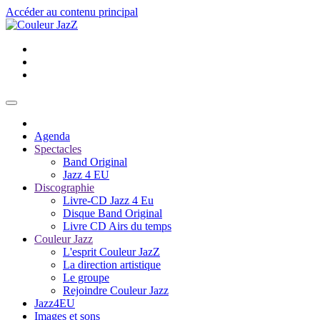
Accéder au contenu principal
Agenda
Spectacles
Band Original
Jazz 4 EU
Discographie
Livre-CD Jazz 4 Eu
Disque Band Original
Livre CD Airs du temps
Couleur Jazz
L'esprit Couleur JazZ
La direction artistique
Le groupe
Rejoindre Couleur Jazz
Jazz4EU
Images et sons